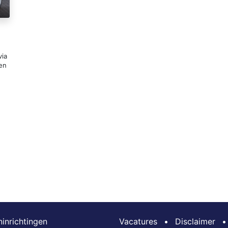
via
 en
inrichtingen
Vacatures
•
Disclaimer
•