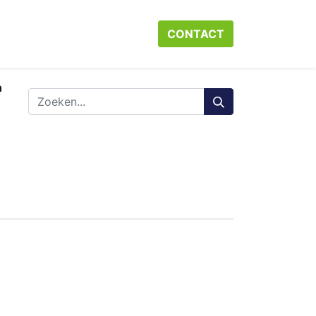
r ons
Neem contact op met ons
CONTACT​​​​
Webshop
Help
n