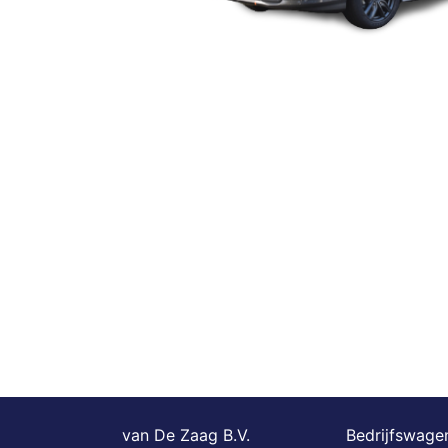
van De Zaag B.V.
Bedrijfswagen