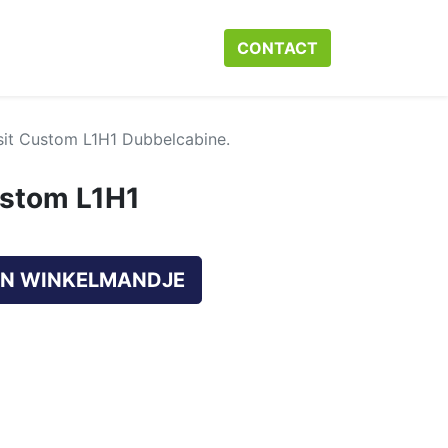
r ons
Neem contact op met ons
CONTACT​​​​
Webshop
Help
sit Custom L1H1 Dubbelcabine.
ustom L1H1
N WINKELMANDJE