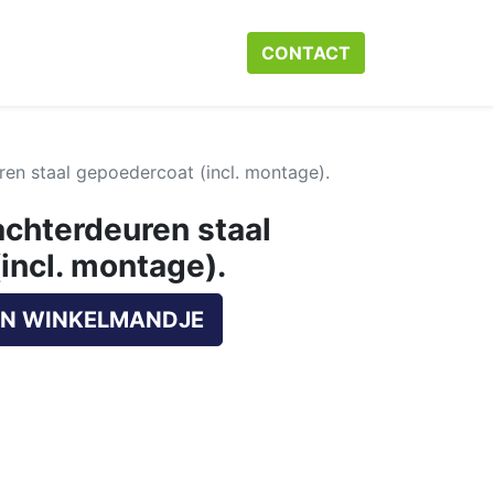
r ons
Neem contact op met ons
CONTACT​​​​
Webshop
Help
en staal gepoedercoat (incl. montage).
chterdeuren staal
incl. montage).
N WINKELMANDJE