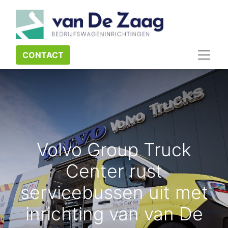
CONTACT​​​​
Volvo Group Truck
Center rust
servicebussen uit met
inrichting van van De