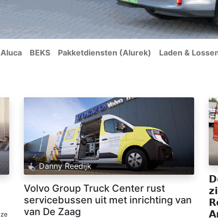
Aluca
BEKS
Pakketdiensten (Alurek)
Laden & Losse
Danny Reedijk
𝗗
Volvo Group Truck Center rust
𝘇
servicebussen uit met inrichting van
𝗥
van De Zaag
𝗔
nze