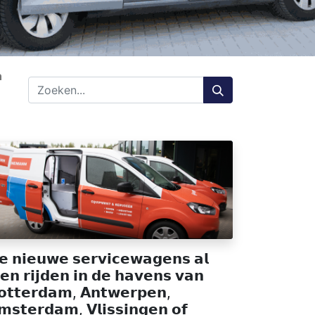
n
𝗲 𝗻𝗶𝗲𝘂𝘄𝗲 𝘀𝗲𝗿𝘃𝗶𝗰𝗲𝘄𝗮𝗴𝗲𝗻𝘀 𝗮𝗹
𝗲𝗻 𝗿𝗶𝗷𝗱𝗲𝗻 𝗶𝗻 𝗱𝗲 𝗵𝗮𝘃𝗲𝗻𝘀 𝘃𝗮𝗻
𝗼𝘁𝘁𝗲𝗿𝗱𝗮𝗺, 𝗔𝗻𝘁𝘄𝗲𝗿𝗽𝗲𝗻,
𝗺𝘀𝘁𝗲𝗿𝗱𝗮𝗺, 𝗩𝗹𝗶𝘀𝘀𝗶𝗻𝗴𝗲𝗻 𝗼𝗳