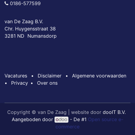
0186-577599
van De Zaag B.V.
Chr. Huygensstraat 38
3281 ND Numansdorp
Vacatures
•
Disclaimer
•
Algemene voorwaarden
•
Privacy
•
Over ons
Copyright © van De Zaag | website door
dooIT B.V.
Aangeboden door
- De #1
Open source e-
commerce