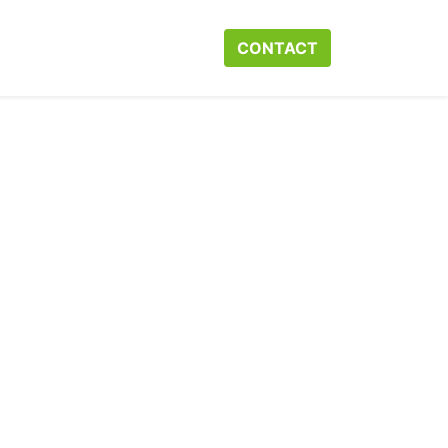
r ons
Neem contact op met ons
CONTACT​​​​
Webshop
Help