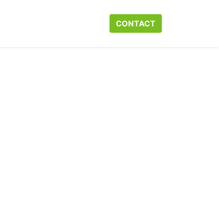
r ons
Neem contact op met ons
CONTACT​​​​
Webshop
Help