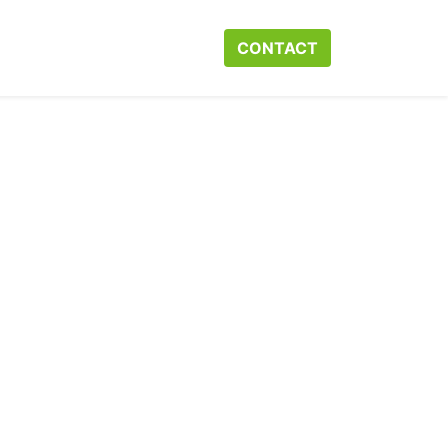
r ons
Neem contact op met ons
CONTACT​​​​
Webshop
Help