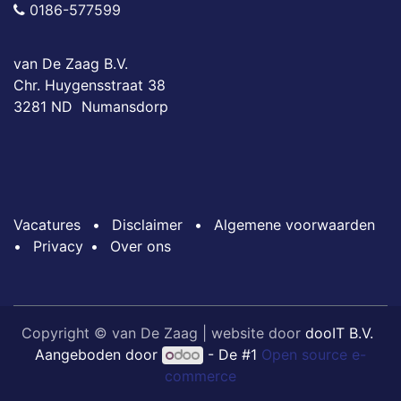
0186-577599
van De Zaag B.V.
Chr. Huygensstraat 38
3281 ND Numansdorp
Vacatures
•
Disclaimer
•
Algemene voorwaarden
•
Privacy
•
Over ons
Copyright © van De Zaag | website door
dooIT B.V.
Aangeboden door
- De #1
Open source e-
commerce