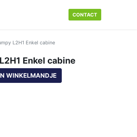
r ons
Neem contact op met ons
CONTACT​​​​
Webshop
Help
umpy L2H1 Enkel cabine
L2H1 Enkel cabine
N WINKELMANDJE