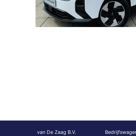
van De Zaag B.V.
Bedrijfswagen