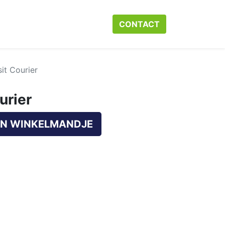
r ons
Neem contact op met ons
CONTACT​​​​
Webshop
Help
it Courier
urier
N WINKELMANDJE