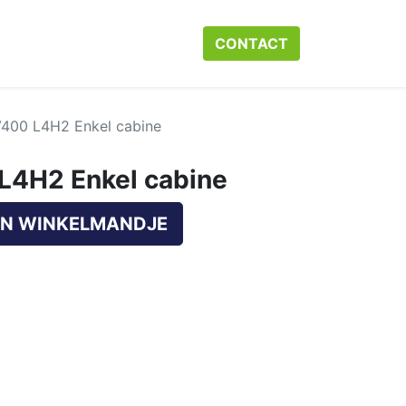
r ons
Neem contact op met ons
CONTACT​​​​
Webshop
Help
V400 L4H2 Enkel cabine
L4H2 Enkel cabine
N WINKELMANDJE