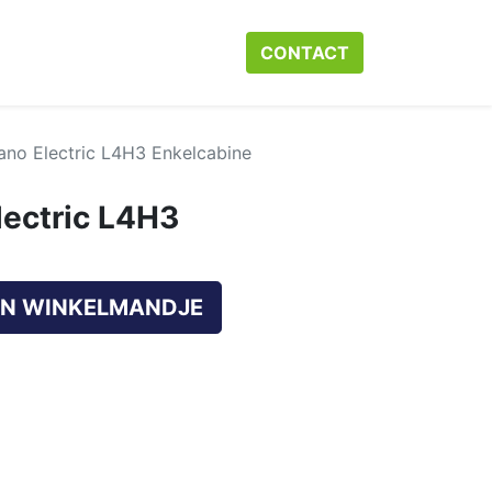
r ons
Neem contact op met ons
CONTACT​​​​
Webshop
Help
no Electric L4H3 Enkelcabine
ectric L4H3
N WINKELMANDJE