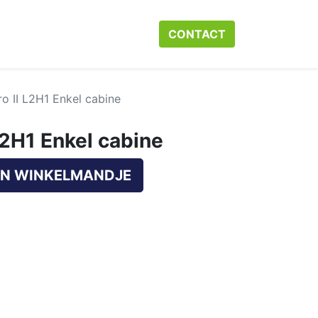
r ons
Neem contact op met ons
CONTACT​​​​
Webshop
Help
ro II L2H1 Enkel cabine
L2H1 Enkel cabine
N WINKELMANDJE