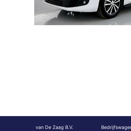
van De Zaag B.V.
Bedrijfswagen