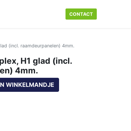
r ons
Neem contact op met ons
CONTACT​​​​
Webshop
Help
lad (incl. raamdeurpanelen) 4mm.
ex, H1 glad (incl.
len) 4mm.
N WINKELMANDJE