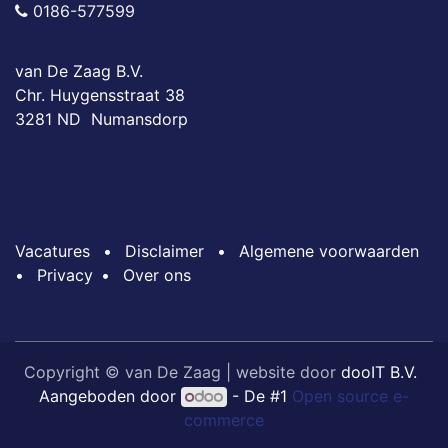
0186-577599
van De Zaag B.V.
Chr. Huygensstraat 38
3281 ND Numansdorp
Vacatures
•
Disclaimer
•
Algemene voorwaarden
•
Privacy
•
Over ons
Copyright © van De Zaag | website door
dooIT B.V.
Aangeboden door
- De #1
Open source e-
commerce