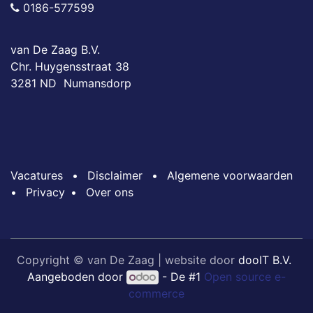
0186-577599
van De Zaag B.V.
Chr. Huygensstraat 38
3281 ND Numansdorp
Vacatures
•
Disclaimer
•
Algemene voorwaarden
•
Privacy
•
Over ons
Copyright © van De Zaag | website door
dooIT B.V.
Aangeboden door
- De #1
Open source e-
commerce