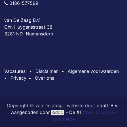
0186-577599
van De Zaag B.V.
Chr. Huygensstraat 38
3281 ND Numansdorp
Vacatures
•
Disclaimer
•
Algemene voorwaarden
•
Privacy
•
Over ons
Copyright © van De Zaag | website door
dooIT B.V.
Aangeboden door
- De #1
Open source e-
commerce