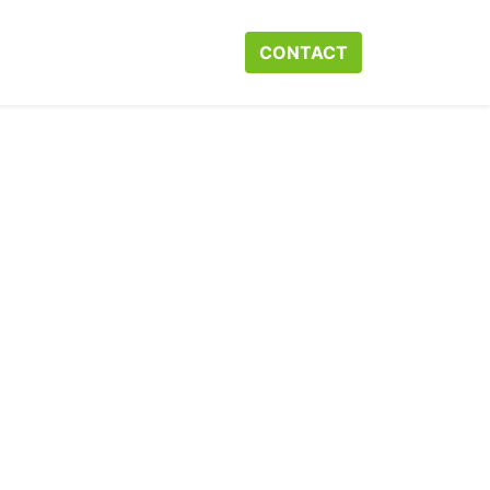
r ons
Neem contact op met ons
CONTACT​​​​
Webshop
Help