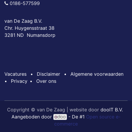
0186-577599
van De Zaag B.V.
Chr. Huygensstraat 38
3281 ND Numansdorp
Vacatures
•
Disclaimer
•
Algemene voorwaarden
•
Privacy
•
Over ons
Copyright © van De Zaag | website door
dooIT B.V.
Aangeboden door
- De #1
Open source e-
commerce