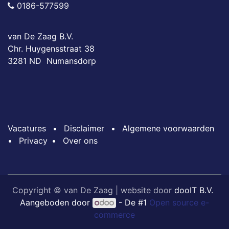
0186-577599
van De Zaag B.V.
Chr. Huygensstraat 38
3281 ND Numansdorp
Vacatures
•
Disclaimer
•
Algemene voorwaarden
•
Privacy
•
Over ons
Copyright © van De Zaag | website door
dooIT B.V.
Aangeboden door
- De #1
Open source e-
commerce