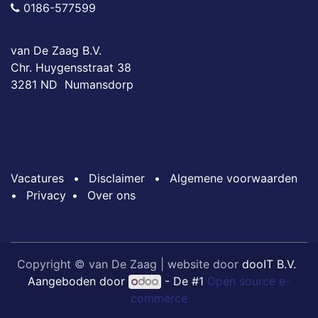
0186-577599
van De Zaag B.V.
Chr. Huygensstraat 38
3281 ND Numansdorp
Vacatures
•
Disclaimer
•
Algemene voorwaarden
•
Privacy
•
Over ons
Copyright © van De Zaag | website door
dooIT B.V.
Aangeboden door
- De #1
Open source e-
commerce