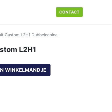
r ons
Neem contact op met ons
CONTACT​​​​
Webshop
Help
sit Custom L2H1 Dubbelcabine.
ustom L2H1
N WINKELMANDJE