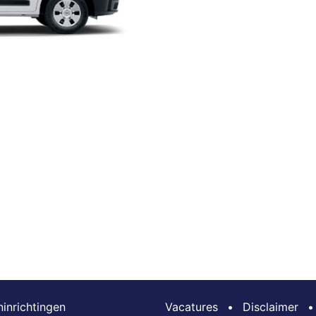
inrichtingen
Vacatures
•
Disclaimer
•