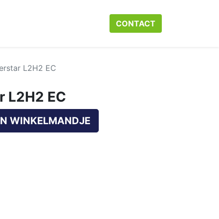
r ons
Neem contact op met ons
CONTACT​​​​
Webshop
Help
terstar L2H2 EC
ar L2H2 EC
N WINKELMANDJE