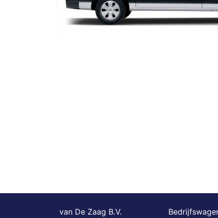
van De Zaag B.V.
Bedrijfswagen