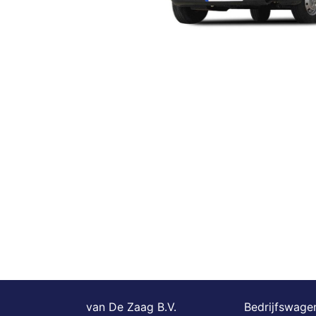
van De Zaag B.V.
Bedrijfswagen