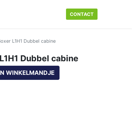
r ons
Neem contact op met ons
CONTACT​​​​
Webshop
Help
oxer L1H1 Dubbel cabine
L1H1 Dubbel cabine
N WINKELMANDJE